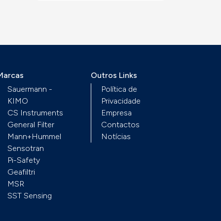
 3
via
Marcas
Outros Links
Sauermann -
Política de
.-
KIMO
Privacidade
-5
CS Instruments
Empresa
General Filter
Contactos
-20
Mann+Hummel
Notícias
em
Sensotran
T
Pi-Safety
Geafiltri
m
MSR
SST Sensing
e
.