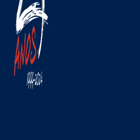
stas com um simples
slizar do dedo.
latórios diários /
manais / mensais com
 custos em € e o
ntador de leitura em
 para cada sensor de
onsumo completam o
nceito deste
fisticado sistema. A
ande diferença em
lação aos vulgares
gistadores gráficos
m papel é evidente na
iciação fácil e na
aliação dos dados
didos. Todos os
nsores são