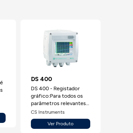
DS 400
 é
DS 400 - Registador
as
gráfico:Para todos os
parâmetros relevantes
de ar comprimido entre
l
CS Instruments
outras aplicações.
.-
Ver Produto