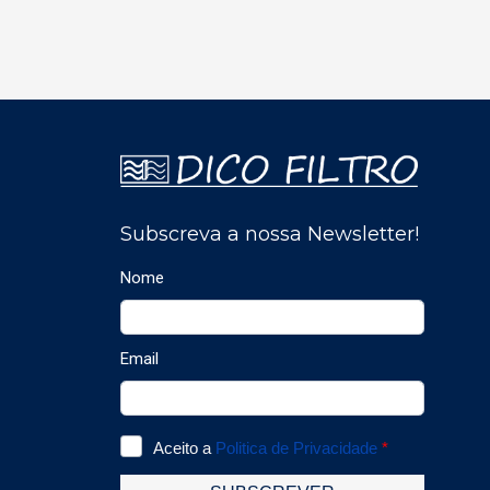
(segundo o módulo de
nu
pressão escolhido
co
dentro dos 5
a
disponíveis). Os módulos
le
de pressão diferencial
se
têm uma entrada para
é 
temperatura termopar
50
K.- Escalas intermédias e
so
com zero central
os
configurável.- Função
po
velocidade e caudal (em
at
opção).- Carta de
ma
medição intercambiável
c
(tecnologia SPI2).-
co
Mostra em alternância
ex
de 1 a 3 parâmetros.- 1
As
Entrada para sondas
de
externa KIMO (ver
m