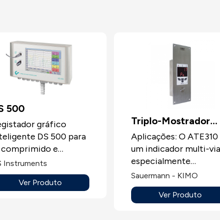
S 500
Triplo-Mostrador
gistador gráfico
ATE310
Aplicações: O ATE310
teligente DS 500 para
um indicador multi-vi
 comprimido e
especialmente
ses:DS 500 -
 Instruments
concebido para as
gistador gráfico
Sauermann - KIMO
Ver Produto
montagens encastráve
teligente:Desde o
Ver Produto
(ou saliente com caixa)
gisto dos dados
Mostrador multi-vias
didos, à indicação