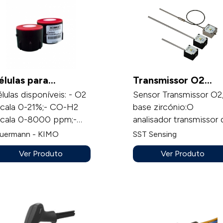
élulas para
Transmissor O2
nalisadores de
(base Zircónia) -
lulas disponíveis: - O2
Sensor Transmissor O2
ombustão KIGAZ
OXY-Flex
cala 0-21%;- CO-H2
base zircónio:O
cala 0-8000 ppm;-
analisador transmissor 
O escala 0-5000
oxigénio OXY é
uermann - KIMO
SST Sensing
m;- SO2 escala 0-
adequado para mediç
Ver Produto
Ver Produto
00 ppm;- NO2 escala
em sistemas fechados
-1000 ppm;- CH4
de oxigénio, como
cala 0-10.000 ppm.
condutas de ventilaçã
exaustores de caldeira
analisador de oxigénio
OXY foi concebido pa