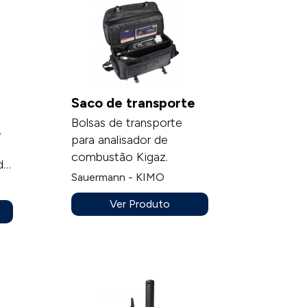
Saco de transporte
Bolsas de transporte
,
para analisador de
combustão Kigaz.
de
Sauermann - KIMO
ão
Ver Produto
o e
s.O
ra