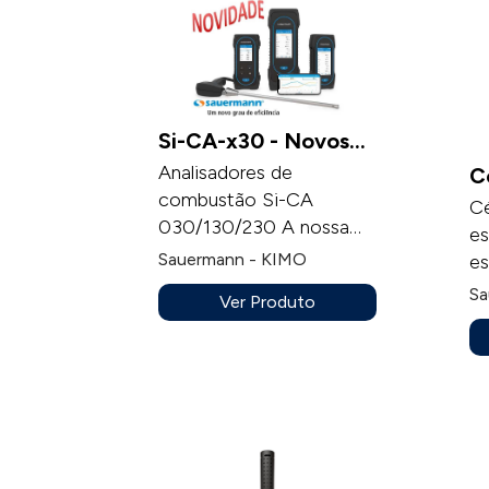
Si-CA-x30 - Novos
Analisadores
Analisadores de
C
Combustão
combustão Si-CA
a
Cé
030/130/230 A nossa
c
es
gama de analisadores de
Sauermann - KIMO
es
combustão cobre todas
N
Sa
Ver Produto
as operações de
pp
manutenção de
50
instalações térmicas
0
domésticas, terciárias e
es
industriais. A Sauermann
oferece uma gama de
analisadores compactos