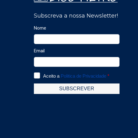
a gama de sensores de
ou
dióxido de zircónio
de
(ZrO?) da SST. A placa
L
eletrónica OXY-LC do
IR
sensor de oxigénio
e
oferece várias variantes
ou
de saídas configuráveis
St
??pelo utilizador RS485,
e
PWM, 0-10 Vdc e 4-20
si
mA. O protocolo RS485
eq
Modbus RTU oferece
mi
vários benefícios em
te
relação a outros tipos de
gá
saída, mas o mais
hi
importante é que
eq
permite o controlo
au
completo da operação
us
do sensor e acesso a