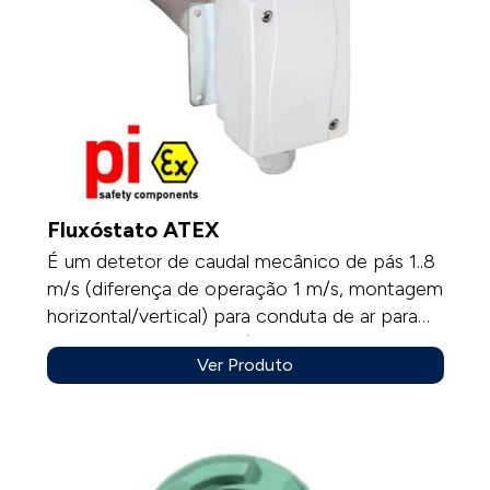
MP100 possui uma ampla gama de sensores
eletroquímicos disponíveis.Desempenho
confiável Este dispositivo portátil de deteção
de gás fornece poderosos alarmes acústicos,
visuais e de vibração.Certificado ATEX Zone
0 com IS & IP 67.
Fluxóstato ATEX
É um detetor de caudal mecânico de pás 1..8
m/s (diferença de operação 1 m/s, montagem
horizontal/vertical) para conduta de ar para
zonas Ex 1 e 2.Módulo / barreira de
Ver Produto
comutação CP.Ex-DT1361 (separadamente
encomendado) deve ser instalado em área
segura. Componentes de segurança PI.