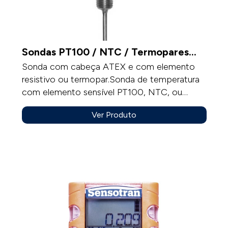
Sondas PT100 / NTC / Termopares
ATEX
Sonda com cabeça ATEX e com elemento
resistivo ou termopar.Sonda de temperatura
com elemento sensível PT100, NTC, ou
Termopar entre outras, montagem para
Ver Produto
conduta ou bainhas, sempre sem mostrador.