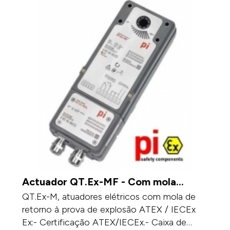
Actuador QT.Ex-MF - Com mola
Retorno
QT.Ex-M, atuadores elétricos com mola de
retorno à prova de explosão ATEX / IECEx
Ex:- Certificação ATEX/IECEx.- Caixa de