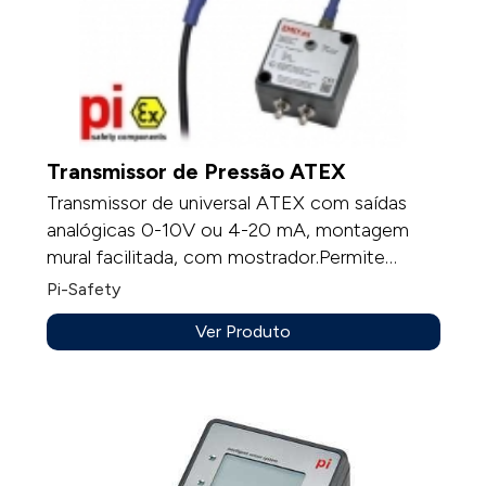
Transmissor de Pressão ATEX
Transmissor de universal ATEX com saídas
analógicas 0-10V ou 4-20 mA, montagem
mural facilitada, com mostrador.Permite
receber sondas de temperatura, sondas
Pi-Safety
mistas de temperatura e humidade, módulos
Ver Produto
de pressão, modulo pressão /caudal com
elemento deprimógénio.