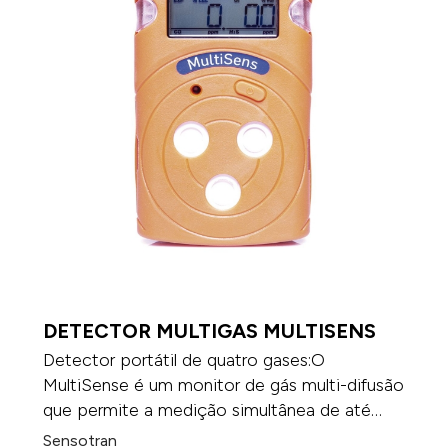
DETECTOR MULTIGAS MULTISENS
Detector portátil de quatro gases:O
MultiSense é um monitor de gás multi-difusão
que permite a medição simultânea de até
quatro gases, incluindo sulfeto de hidrogénio,
Sensotran