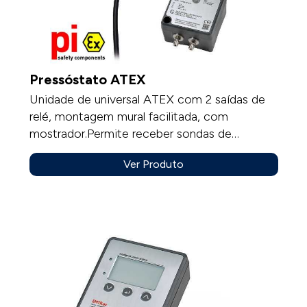
Pressóstato ATEX
Unidade de universal ATEX com 2 saídas de
relé, montagem mural facilitada, com
mostrador.Permite receber sondas de
temperatura, sondas humidade, módulos de
Ver Produto
pressão, modulo pressão /caudal com
elemento deprimógénio.