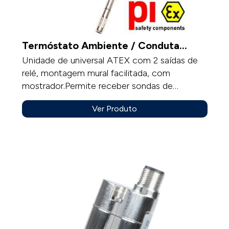
Termóstato Ambiente / Conduta
ATEX
Unidade de universal ATEX com 2 saídas de
relé, montagem mural facilitada, com
mostrador.Permite receber sondas de
temperatura, sondas humidade, módulos de
Ver Produto
pressão, modulo pressão /caudal com
elemento deprimógénio.