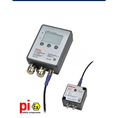
mercado.Facilidade de uso. Um grande
mostrador LCD que mostra concentrações de
gás e indicadores de status fáceis de ler. Este
dispositivo com código de acesso permite
acesso rápido às funções.Sensores
eletroquímicos. O detetor de gás único NEO
MP100 possui uma ampla gama de sensores
eletroquímicos disponíveis.Desempenho
confiável Este dispositivo portátil de deteção
de gás fornece poderosos alarmes acústicos,
visuais e de vibração.Certificado ATEX Zone
0 com IS & IP 67.