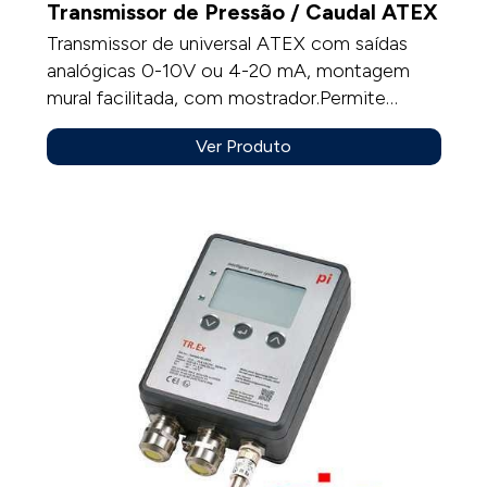
Transmissor de Pressão / Caudal ATEX
Transmissor de universal ATEX com saídas
analógicas 0-10V ou 4-20 mA, montagem
mural facilitada, com mostrador.Permite
receber sondas de temperatura, sondas
Ver Produto
mistas de temperatura e humidade, módulos
de pressão / caudal (com elemento
deprimogénio).