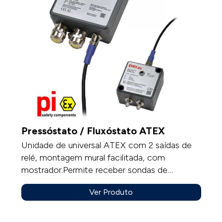
Pressóstato / Fluxóstato ATEX
Unidade de universal ATEX com 2 saídas de
relé, montagem mural facilitada, com
mostrador.Permite receber sondas de
temperatura, sondas humidade, módulos de
Ver Produto
pressão, modulo pressão /caudal com
elemento deprimógénio.