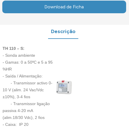
Download de Ficha
Descrição
TH 110 – S:
- Sonda ambiente
-
Gamas: 0 a 50ºC e 5 a 95
%HR
- Saída / Alimentação:
- Transmissor activo 0-
10 V (alim. 24 Vac/Vdc
±10%), 3-4 fios
- Transmissor ligação
passiva 4-20 mA
(alim.18/30 Vdc), 2 fios
-
Caixa: IP 20