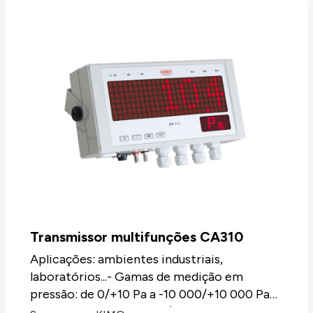
atmosférica (segundo o módulo de pressão
escolhido dentro dos 5 disponíveis). Os
módulos de pressão diferencial têm uma
entrada para temperatura termopar K.
Transmissor multifunções CA310
Aplicações: ambientes industriais,
laboratórios...- Gamas de medição em
pressão: de 0/+10 Pa a -10 000/+10 000 Pa
ou pressão atmosférica (segundo o módulo