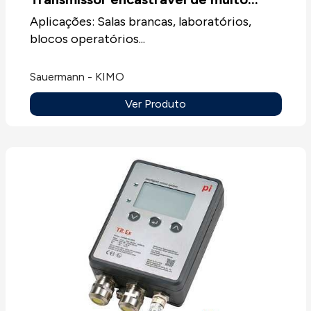
Resolução de 0.1 Pa (no módulo SPI2-100).
baixa pressão CPE310S
Aplicações: Salas brancas, laboratórios,
blocos operatórios...
Sauermann - KIMO
Ver Produto