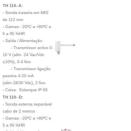
TH 110- A:
- Sonda traseira em ABS
de 112 mm
-
Gamas: -20ºC a +80ºC e
5 a 95 %HR
-
Saída / Alimentação:
- Transmissor activo 0-
10 V (alim. 24 Vac/Vdc
±10%), 3-4 fios
- Transmissor ligação
passiva 4-20 mA
(alim.18/30 Vdc), 2 fios
-
Caixa: Estanque IP 65
TH 110- D:
- Sonda externa separável
cabo de 2 metros
-
Gamas: -20ºC a +80ºC e
5 a 95 %HR