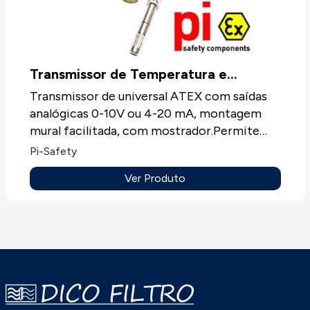
Transmissor de Temperatura e
Humidade ATEX
Transmissor de universal ATEX com saídas
analógicas 0-10V ou 4-20 mA, montagem
mural facilitada, com mostrador.Permite
receber sondas de temperatura, sondas
Pi-Safety
mistas de temperatura e humidade, módulos
Ver Produto
de pressão, modulo pressão /caudal com
elemento deprimógénio.