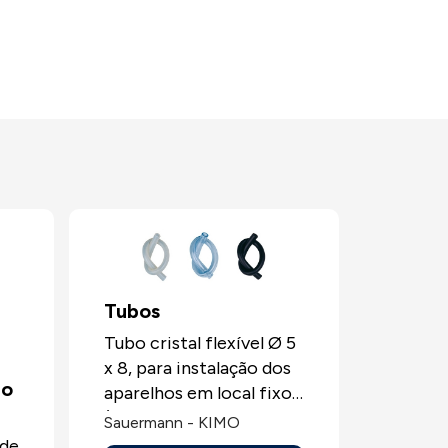
Tubos
Tubo cristal flexível Ø 5
x 8, para instalação dos
ão
aparelhos em local fixo
(metro linear ou 25
Sauermann - KIMO
m).Tubo silicone flexível
 de