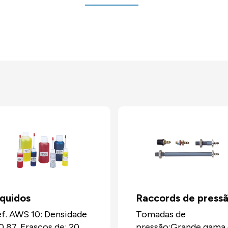
íquidos
Raccords de press
f. AWS 10: Densidade
Tomadas de
0,87. Frascos de: 20
pressão:Grande gama