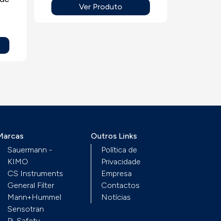
Ver Produto
Ø 4 x 7 preto ou branco,
para instalação dos
aparelhos portáteis
(metro linear 25).
o
Marcas
Outros Links
Sauermann -
Política de
KIMO
Privacidade
CS Instruments
Empresa
General Filter
Contactos
Mann+Hummel
Notícias
Sensotran
Pi-Safety