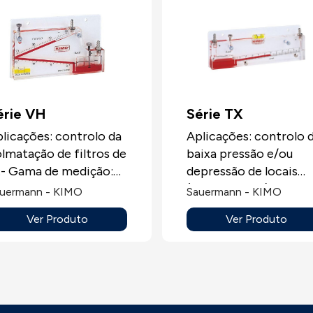
érie VH
Série TX
licações: controlo da
Aplicações: controlo 
lmatação de filtros de
baixa pressão e/ou
.- Gama de medição:
depressão de locais
-50 mmH2O.
(salas brancas) e de
uermann - KIMO
Sauermann - KIMO
hottes de fluxo
Ver Produto
Ver Produto
laminares.- Gama de
medição: 2,5-0-2,5; 5-
5; 7,5-0-7,5
mmH2O.Escala a zero
central.