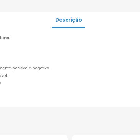
Descrição
luna:
mente positiva e negativa.
vel.
a.