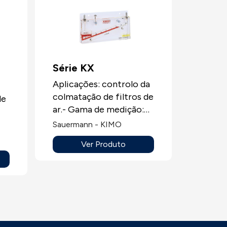
Série KX
Aplicações: controlo da
colmatação de filtros de
de
ar.- Gama de medição:
25-0-25, 40-0-40
Sauermann - KIMO
mmH2O.Escala a zero
Ver Produto
central.
0-