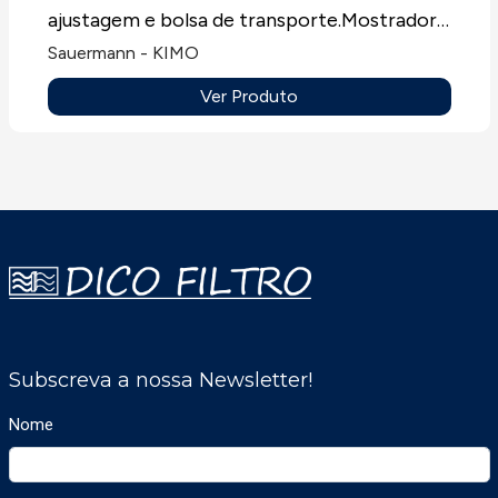
ajustagem e bolsa de transporte.Mostrador
LCD de uma linha.
Sauermann - KIMO
Ver Produto