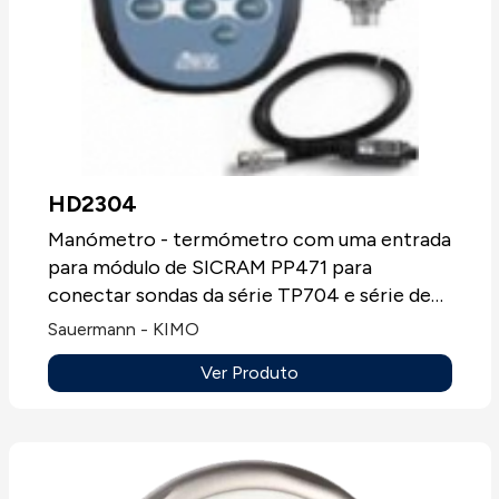
HD2304
Manómetro - termómetro com uma entrada
para módulo de SICRAM PP471 para
conectar sondas da série TP704 e série de
TP705. Fornecidos com mala de transporte
Sauermann - KIMO
e sem certificado de calibração.
Ver Produto