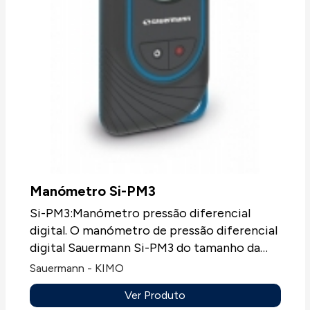
Manómetro Si-PM3
Si-PM3:Manómetro pressão diferencial
digital. O manómetro de pressão diferencial
digital Sauermann Si-PM3 do tamanho da
palma da mão mede facilmente a pressão.
Sauermann - KIMO
Ver Produto