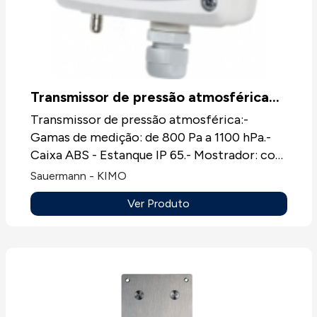
Transmissor de pressão atmosférica
CP116
Transmissor de pressão atmosférica:-
Gamas de medição: de 800 Pa a 1100 hPa.-
Caixa ABS - Estanque IP 65.- Mostrador: com
ou sem mostrador LCD 10 dígitos.-
Sauermann - KIMO
Montagem facilitada (novo sistema para a
Ver Produto
ligação elétrica).- Configuráveis por switchs
ou por software (LCC-S).- Montagem 1/4 de
volta em platina de fixação mural.