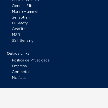
General Filter
Mann+Hummel
Sensotran
Pi-Safety
Geafiltri
MSR
SST Sensing
Outros Links
Política de Privacidade
Empresa
Contactos
Notícias
DicoFiltro. Todos os direitos reservados
By Goweb Agency.