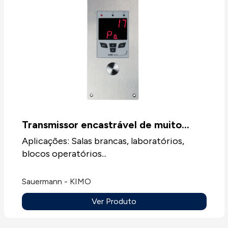
Transmissor encastrável de muito
baixa pressão CPE310S
Aplicações: Salas brancas, laboratórios,
blocos operatórios...
Sauermann - KIMO
Ver Produto