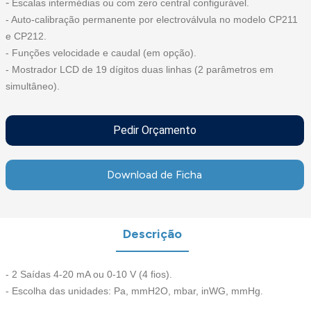
-
Escalas intermédias ou com zero central configurável.
- Auto-calibração permanente por electroválvula no modelo CP211
e CP212.
- Funções velocidade e caudal
(em opção).
- Mostrador LCD de 19 dígitos duas linhas
(2 parâmetros em
simultâneo).
Pedir Orçamento
Download de Ficha
Descrição
- 2 Saídas 4-20 mA ou 0-10 V (4 fios).
- Escolha das unidades: Pa, mmH2O, mbar, inWG, mmHg.