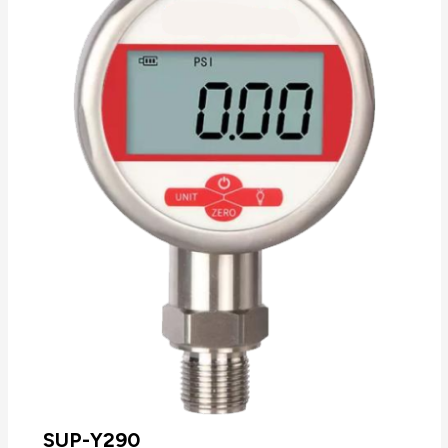
electroválvula no modelo CP111.- Autozero
manual por pressão num botão pela face
frontal.- Montagem 1/4 de volta em platina
de fixação mural.
SUP-Y290