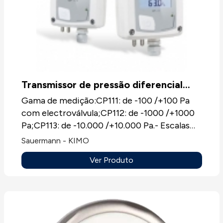
Transmissor de pressão diferencial
CP111-CP112-CP113
Gama de medição:CP111: de -100 /+100 Pa
com electroválvula;CP112: de -1000 /+1000
Pa;CP113: de -10.000 /+10.000 Pa.- Escalas
intermédias ou com zero central
Sauermann - KIMO
configurável.- Fornecido com ou sem
Ver Produto
mostrador LCD de 10 dígitos.- Montagem
facilitada (novo sistema para a ligação
elétrica).- Caixa ABS - Estanque IP 65.-
Configuráveis por switchs ou por software
(LCC-S).- Auto-calibração permanente por