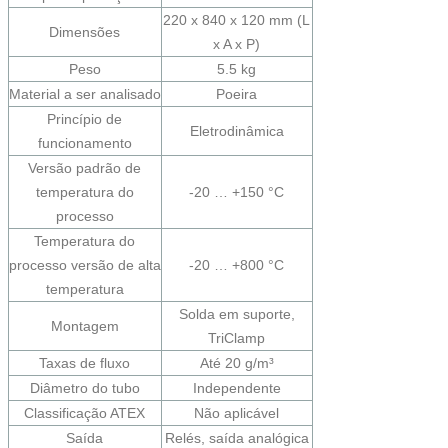
220 x 840 x 120 mm (L
Dimensões
x A x P)
Peso
5.5 kg
Material a ser analisado
Poeira
Princípio de
Eletrodinâmica
funcionamento
Versão padrão de
temperatura do
-20 … +150 °C
processo
Temperatura do
processo versão de alta
-20 … +800 °C
temperatura
Solda em suporte,
Montagem
TriClamp
Taxas de fluxo
Até 20 g/m³
Diâmetro do tubo
Independente
Classificação ATEX
Não aplicável
Saída
Relés, saída analógica