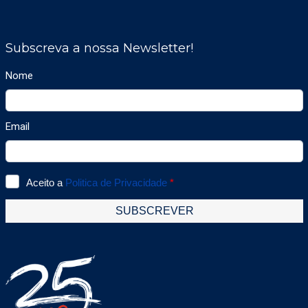
por exemplo, Detetor Eletroquímico (EC),
Pellistor, Infravermelho não dispersivo
(NDIR) e Fotoionização (PID) na versão com
bomba. O uso de um sensor combinado de
CO / H2S no MP400S permite a
monitorização de até cinco gases.A opção
de comunicação sem fio permite a
monitorização em tempo real das leituras de
gás e status do alarme, incluindo alarme de
homem morto em locais remotos para
melhor visibilidade e resposta mais rápida.