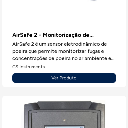
AirSafe 2 - Monitorização de
partículas ambientais
AirSafe 2 é um sensor eletrodinâmico de
poeira que permite monitorizar fugas e
concentrações de poeira no ar ambiente em
diferentes áreas de produção, como
CS Instruments
sistemas de controle, áreas de silos,
Ver Produto
caldeiras e estações de trabalho. Este
dispositivo versátil garante um controle
ideal do ambiente, gerando alarmes quando
os níveis de poeira predefinidos são
excedidos. Melhora a eficiência e a
segurança, reduzindo custos associados a
problemas ambientais e permitindo