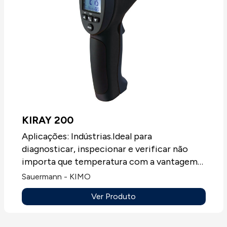
KIRAY 200
Aplicações: Indústrias.Ideal para
diagnosticar, inspecionar e verificar não
importa que temperatura com a vantagem
de utilizar uma tecnologia sem contacto.
Sauermann - KIMO
Graças ao seu sistema ótico elaborado,
Ver Produto
permitem uma medição fácil e precisa de
pequenos objetos afastados. Gamas de
medição: KIRAY 200: de -50°C a +850°C.