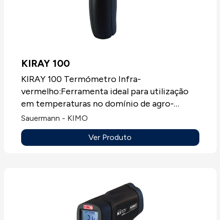
KIRAY 100
KIRAY 100 Termómetro Infra-
vermelho:Ferramenta ideal para utilização
em temperaturas no domínio de agro-
alimentar. O KIRAY utiliza uma tecnologia
Sauermann - KIMO
sem contacto que permite a medição de
Ver Produto
temperatura sem risco de contaminação nas
zonas sensíveis definidas pelas normas
sanitárias: serviços de aprovisionamento,
conservação, embalagem, em cozinhas, etc...