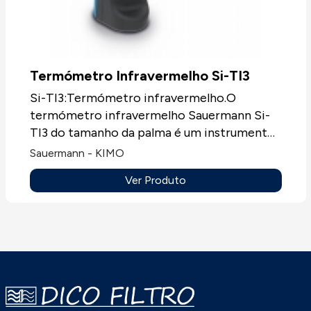
Termómetro Infravermelho Si-TI3
Si-TI3:Termómetro infravermelho.O
termómetro infravermelho Sauermann Si-
TI3 do tamanho da palma é um instrumento
fundamental para diagnosticar, inspecionar
Sauermann - KIMO
e verificar qualquer temperatura, com a
Ver Produto
vantagem de usar a tecnologia "sem
contacto".Um termómetro infravermelho
mede a temperatura da superfície de
objetos quentes que são perigosos ou de
difícil acesso.