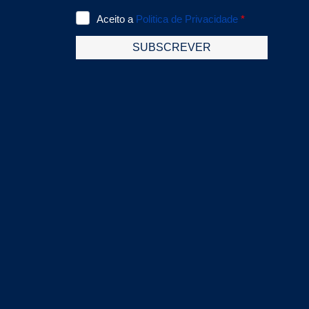
Sistema de sondas sem
cabos (estas usam
unicamente 2 cabos
únicos).- Memória
interna de 1000
campanha ou 20.000
registos. Tem ainda
possibilidade de a
expandir com cartão
micro-SD de 4 G.- Caixa
externa do AMI310 é de
uma mistura de
materiais ABS, PC e
elastómetro, que lhe
configura uma maior
robustez contra as
quedas.Conexões:-
Compatível módulos