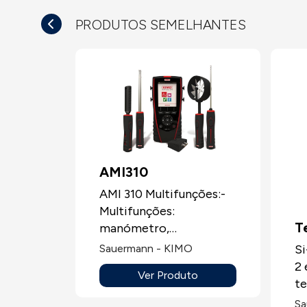
PRODUTOS SEMELHANTES
AMI310
AMI 310 Multifunções:-
Multifunções:
T
manómetro,
anemómetro,
T
S
Sauermann - KIMO
caudalímetro,
2 
Ver Produto
higrómetro,
te
psicómetro,
t
Sa