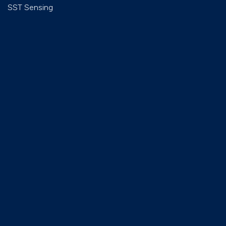
elastómetro, que lhe
SST Sensing
configura uma maior
robustez contra as
quedas.