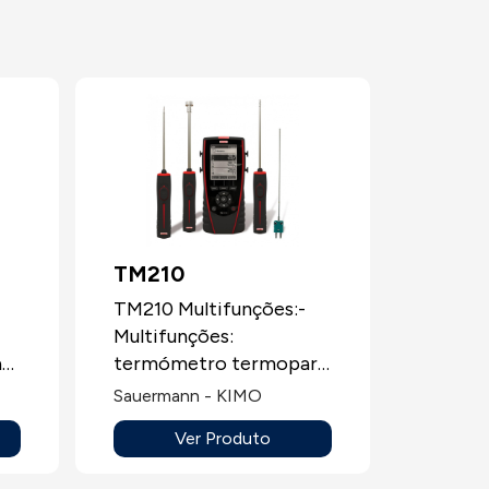
TM210
TM210 Multifunções:-
Multifunções:
a
termómetro termopar
até 4 vias, termómetro
Sauermann - KIMO
s
2 vias PT100, leitura da
Ver Produto
medição do coeficiente
U, módulo de condições