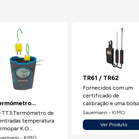
TR61 / TR62
Fornecidos com um
certificado de
ermómetro
calibração e uma bols
de transporte.-
ermopar Si-TT3
i-TT3:Termómetro de
Sauermann - KIMO
Mostrador LCD de dua
entradas temperatura
Ver Produto
linhas.- Gama de
rmopar K.O
medição: de -100 a
ermómetro de entrada
uermann - KIMO