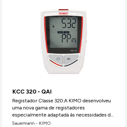
registadores KT320 é praticamente nula.
tem uma bateria de longa duração o que
permite a vigilância e registo em contínuo
sem interrupções até 4 anos*.
KCC 320 - QAI
Registador Classe 320:A KIMO desenvolveu
uma nova gama de registadores
especialmente adaptada às necessidades da
indústria e aos laboratórios. A classe 320
Sauermann - KIMO