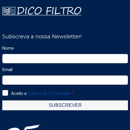
oxigénio e gases tóxicos, catalítico e
infravermelho para gases inflamáveis,
infravermelho para CO2 e PID para
compostos orgânicos voláteis.O Sensotox
também possui uma saída analógica de 4-
20mA para conectar-se a sistemas externos,
assim como uma saída digital ModBus para
permitir a conexão de vários quadros de
distribuição no mesmo loop. Os LED’s de
status indicam, além da operação correta, se
algum dos relés de alarme está ativado.O
Sensotox C2 está preparado para ser
facilmente instalado, exigindo apenas uma
ligação de 110-220 VCA, admite também
alimentação de 12 a 24 VDC.