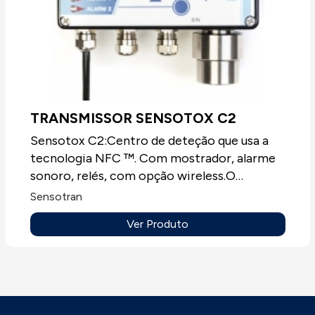
TRANSMISSOR SENSOTOX C2
Sensotox C2:Centro de deteção que usa a
tecnologia NFC ™. Com mostrador, alarme
sonoro, relés, com opção wireless.O
Sensotox C2 pode usar uma ampla variedade
Sensotran
de tipos de sensores para obter uma ampla
Ver Produto
variedade de configurações, permitindo a
leitura da leitura do gás medido no seu
próprio mostrador e ativando relés de
alarme e sinalização. Entre esses sensores,
podemos escolher eletroquímicos para