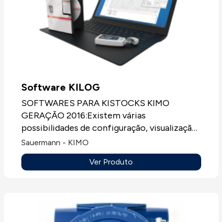
Software KILOG
SOFTWARES PARA KISTOCKS KIMO
GERAÇÃO 2016:Existem várias
possibilidades de configuração, visualização
e tratamento da informação dos novos
Sauermann - KIMO
registadores KIMO.KILOG-lite / Software-
Ver Produto
PDF / Kistock mobile / KILOG-N-3