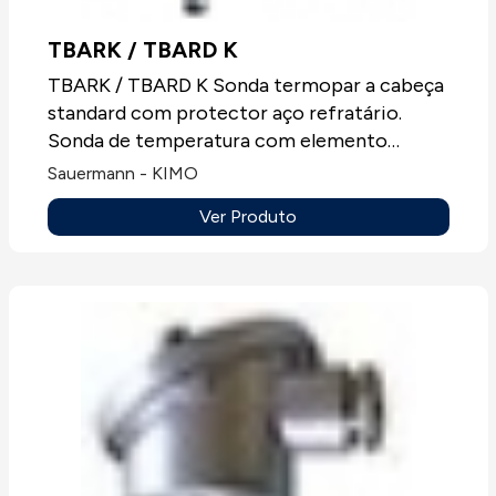
TBARK / TBARD K
TBARK / TBARD K Sonda termopar a cabeça
standard com protector aço refratário.
Sonda de temperatura com elemento
sensível termopar T, J, K ou N, sempre sem
Sauermann - KIMO
mostrador.Aplicações: Todos os tipos de
Ver Produto
aplicações.