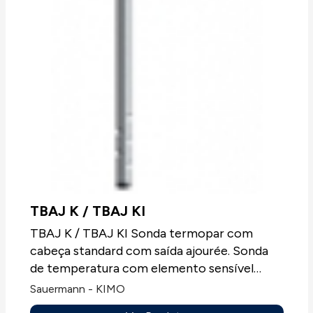
TBAJ K / TBAJ KI
TBAJ K / TBAJ KI Sonda termopar com
cabeça standard com saída ajourée. Sonda
de temperatura com elemento sensível
termopar T, J, K ou N, sempre sem
Sauermann - KIMO
mostrador.Aplicações: Todos os tipos de