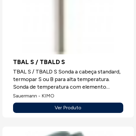
TBAL S / TBALD S
TBAL S / TBALD S Sonda a cabeça standard,
termopar S ou B para alta temperatura.
Sonda de temperatura com elemento
sensível termopar T, J, K ou N, sempre sem
Sauermann - KIMO
mostrador.Aplicações: Todos os tipos de
Ver Produto
aplicações.