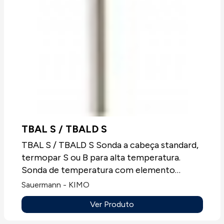
TBAL S / TBALD S
TBAL S / TBALD S Sonda a cabeça standard,
termopar S ou B para alta temperatura.
Sonda de temperatura com elemento
sensível termopar T, J, K ou N, sempre sem
Sauermann - KIMO
mostrador.Aplicações: Todos os tipos de
Ver Produto
aplicações.