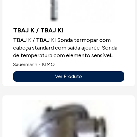
TBAJ K / TBAJ KI
TBAJ K / TBAJ KI Sonda termopar com
cabeça standard com saída ajourée. Sonda
de temperatura com elemento sensível
termopar T, J, K ou N, sempre sem
Sauermann - KIMO
mostrador.Aplicações: Todos os tipos de
Ver Produto
aplicações.