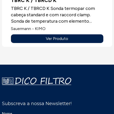
TBRC K / TBRCD K
TBRC K / TBRCD K Sonda termopar com
cabeça standard e com raccord clamp.
Sonda de temperatura com elemento
sensível termopar T, J, K ou N, sempre sem
Sauermann - KIMO
mostrador.Aplicações: Todos os tipos de
Ver Produto
aplicações.