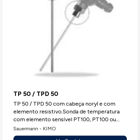
TP 50 / TPD 50
TP 50 / TPD 50 com cabeça noryl e com
elemento resistivo.Sonda de temperatura
com elemento sensível PT100, PT100 ou
NTC entre outras, para indústria química e
Sauermann - KIMO
agro-alimentar, montagem para conduta ou