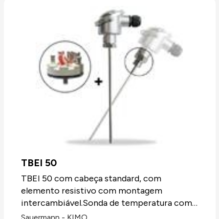
TBEI 50
TBEI 50 com cabeça standard, com
elemento resistivo com montagem
intercambiável.Sonda de temperatura com
elemento sensível PT100, PT100 ou NTC,
Sauermann - KIMO