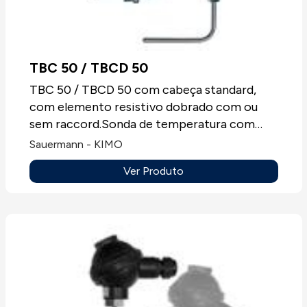
TBC 50 / TBCD 50
TBC 50 / TBCD 50 com cabeça standard,
com elemento resistivo dobrado com ou
sem raccord.Sonda de temperatura com
elemento sensível PT100, PT100 ou NTC,
Sauermann - KIMO
entre outras, montagem para conduta ou
Ver Produto
bainhas, sempre sem mostrador.