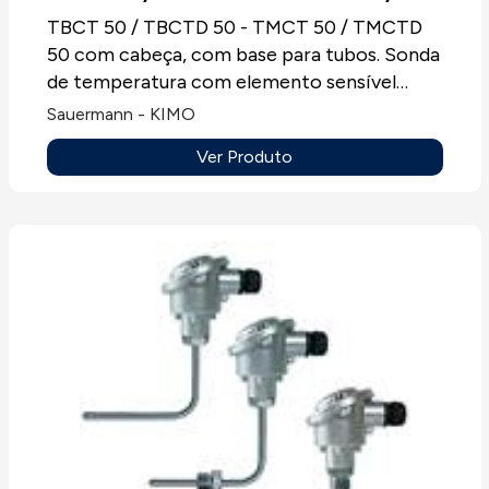
TMCTD 50
TBCT 50 / TBCTD 50 - TMCT 50 / TMCTD
50 com cabeça, com base para tubos. Sonda
de temperatura com elemento sensível
PT100, PT100 ou NTC, entre outras,
Sauermann - KIMO
especialmente concebida para tubos,
Ver Produto
montagem para conduta ou bainhas, sempre
sem mostrador.