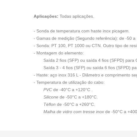
Aplicações:
Todas aplicações.
-
Sonda de temperatura com haste inox picagem.
- Gamas de medição (Segundo referência): de -50 a
- Sonda: PT 100, PT 1000 ou CTN. Outro tipo de resi
- Montagem do elemento:
Saída 2 fios (SFP) ou saída 4 fios (SFPD) par
Saída 3 - 4 fios (SFP) ou saída 6 fios (SFPD) p
- Haste: aço inox 316 L - Diâmetro e comprimento se
- Temperatura de utilização do cabo:
PVC
de -40°C a +120°C .
Silicone
de -50°C a +180°C.
Téflon
de -50°C a +260°C.
Malha de vidro com tresse inox
de -50°C a +400