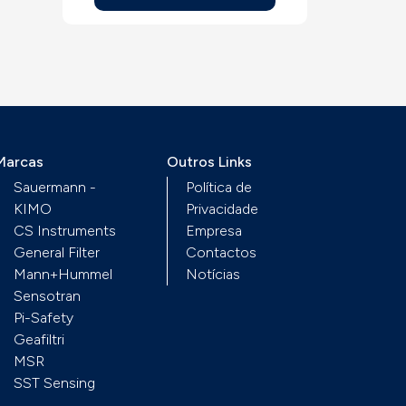
elemento sensível
,
PT100, PT100 ou NTC
em
entre outras, para
indústria química e
agro-alimentar,
montagem para
conduta ou bainhas,
sempre sem mostrador.
Marcas
Outros Links
Sauermann -
Política de
KIMO
Privacidade
CS Instruments
Empresa
General Filter
Contactos
Mann+Hummel
Notícias
Sensotran
Pi-Safety
Geafiltri
MSR
SST Sensing