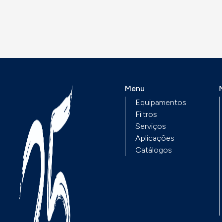
PT100, PT100 ou NTC
tre outras,
entre outras, montag
specialmente
para conduta ou
ncebida para tubos,
bainhas, sempre sem
ontagem para
mostrador.
nduta ou bainhas,
mpre sem mostrador.
Menu
Equipamentos
Filtros
Serviços
Aplicações
Catálogos