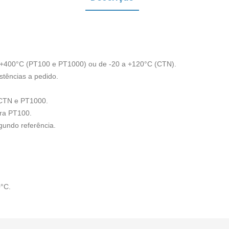
 +400°C (PT100 e PT1000) ou de -20 a +120°C (CTN).
stências a pedido.
a CTN e PT1000.
ara PT100.
gundo referência.
°C.