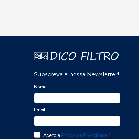
PT100, PT100 ou NTC,
en
entre outras, montagem
e
para conduta ou
co
bainhas, sempre sem
m
mostrador.
co
se