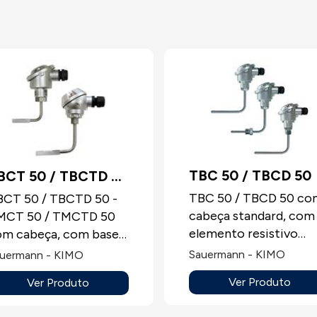
TBC 50 / TBCD 50
BCT 50 / TBCTD 50
 TMCT 50 / TMCTD
TBC 50 / TBCD 50 co
CT 50 / TBCTD 50 -
cabeça standard, com
MCT 50 / TMCTD 50
0
elemento resistivo
om cabeça, com base
dobrado com ou sem
ra tubos. Sonda de
Sauermann - KIMO
uermann - KIMO
raccord.Sonda de
emperatura com
Ver Produto
Ver Produto
temperatura com
emento sensível
elemento sensível
100, PT100 ou NTC,