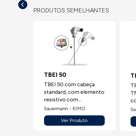
PRODUTOS SEMELHANTES
TBEI 50
T
TBEI 50 com cabeça
-
TB
standard, com elemento
T
5
resistivo com
c
montagem
pa
Sauermann - KIMO
Sa
intercambiável.Sonda
t
Ver Produto
de temperatura com
el
elemento sensível
PT