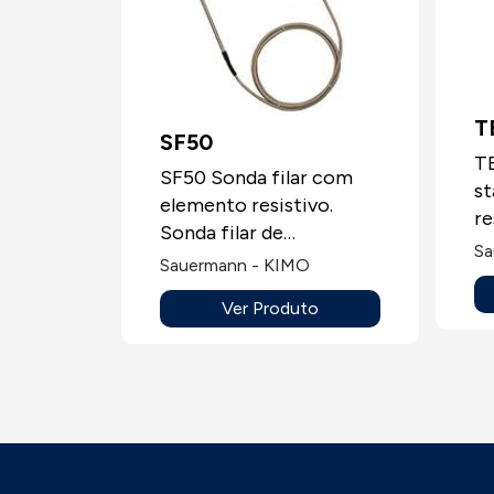
T
SF50
T
SF50 Sonda filar com
st
elemento resistivo.
re
Sonda filar de
m
Sa
temperatura com
Sauermann - KIMO
in
elemento sensível
d
Ver Produto
PT100, PT100 ou NTC,
el
entre outras, vários
PT
tipos de cabo.
en
pa
ba
m