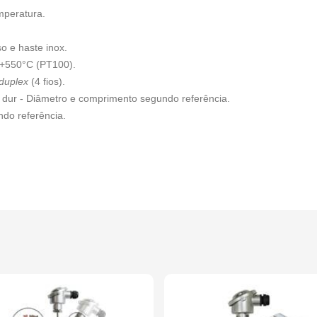
mperatura.
 e haste inox.
 +550°C (PT100).
duplex
(4 fios).
4 dur - Diâmetro e comprimento segundo referência.
ndo referência.