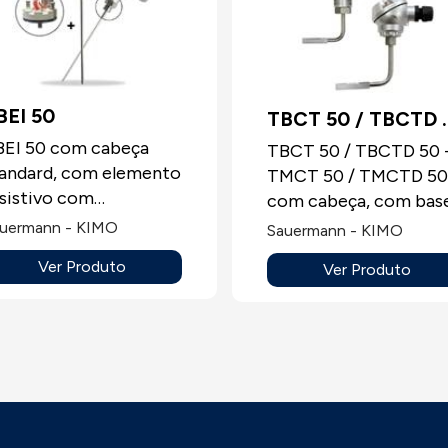
BEI 50
TBCT 50 / TBCTD 
BEI 50 com cabeça
- TMCT 50 / TMC
TBCT 50 / TBCTD 50 
andard, com elemento
TMCT 50 / TMCTD 50
50
sistivo com
com cabeça, com bas
ontagem
para tubos. Sonda de
uermann - KIMO
Sauermann - KIMO
tercambiável.Sonda
temperatura com
Ver Produto
Ver Produto
e temperatura com
elemento sensível
emento sensível
PT100, PT100 ou NTC
100, PT100 ou NTC,
entre outras,
tre outras, montagem
especialmente
ra conduta ou
concebida para tubos,
inhas, sempre sem
montagem para
ostrador.
conduta ou bainhas,