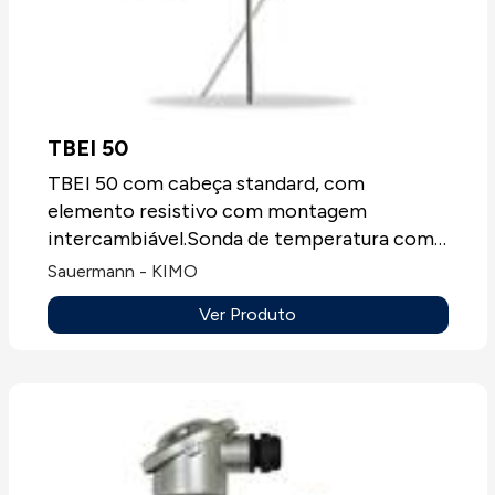
TBEI 50
TBEI 50 com cabeça standard, com
elemento resistivo com montagem
intercambiável.Sonda de temperatura com
elemento sensível PT100, PT100 ou NTC,
Sauermann - KIMO
entre outras, montagem para conduta ou
Ver Produto
bainhas, sempre sem mostrador.