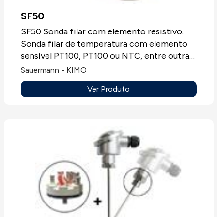
SF50
SF50 Sonda filar com elemento resistivo.
Sonda filar de temperatura com elemento
sensível PT100, PT100 ou NTC, entre outras,
vários tipos de cabo.
Sauermann - KIMO
Ver Produto