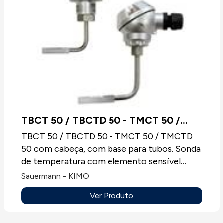
TBCT 50 / TBCTD 50 - TMCT 50 /
TMCTD 50
TBCT 50 / TBCTD 50 - TMCT 50 / TMCTD
50 com cabeça, com base para tubos. Sonda
de temperatura com elemento sensível
PT100, PT100 ou NTC, entre outras,
Sauermann - KIMO
especialmente concebida para tubos,
Ver Produto
montagem para conduta ou bainhas, sempre
sem mostrador.