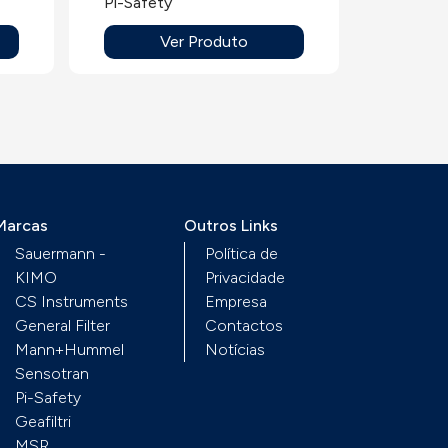
Pi-Safety
facilitada, com
Ver Produto
mostrador.Permite
receber sondas de
temperatura, sondas
mistas de temperatura e
humidade, módulos de
pressão, modulo
pressão /caudal com
elemento
Marcas
Outros Links
deprimógénio.
Sauermann -
Política de
KIMO
Privacidade
CS Instruments
Empresa
General Filter
Contactos
Mann+Hummel
Notícias
Sensotran
Pi-Safety
Geafiltri
MSR