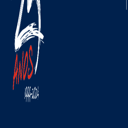
stra em alternância
 1 a 3 parâmetros.- 1
trada para sondas
terna KIMO (ver
ções nas sondas
ternas).- 3 Saídas
alógicas 0/4-20 mA
 fios) ou 0-5/10 V, 3
lés inversores 6A/230
c.- Alarme sonoro
uzzer - 80 dB).-
agnostico das saídas.-
omunicação RS 485
rotocolo MODBUS (em
ção).- Comunicação
hernet (em opção).-
ixa orientável em
S.- Grande mostrador