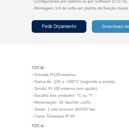
- Configuráveis por switchs ou por software (LCC-S).
- Montagem 1/4 de volta em platina de fixação mural.
Pedir Orçamento
Download de
TST-B:
- Entrada Pt100 externa.
- Gama de -100 a +400°C (segundo a sonda).
- Sonda: Pt 100 externa (em opção).
- Escolha das unidades: °C ou °F.
- Alimentação: 24 Vac/Vdc ±10%.
- Saída: 1 relé inversor 3A/230 Vac.
- Caixa: Estanque IP 65.
TST-A: