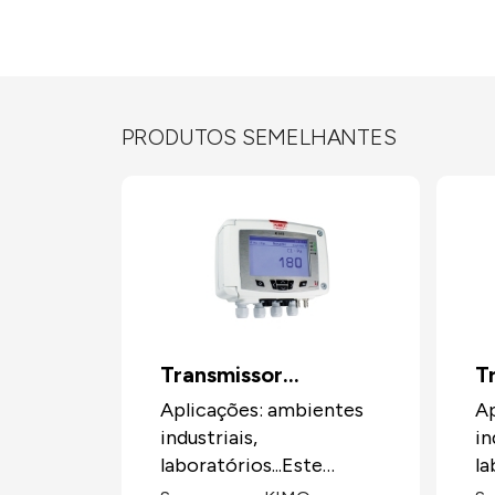
PRODUTOS SEMELHANTES
Transmissor
T
multifunções C310
m
Aplicações: ambientes
Ap
industriais,
in
laboratórios...Este
la
equipamento pode ter
de