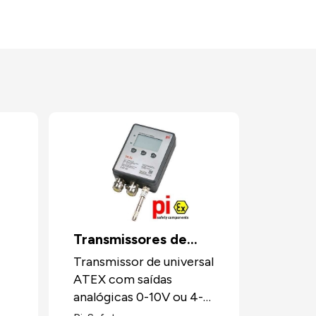
Transmissores de
to
Temperatura ATEX
Transmissor de universal
ATEX com saídas
analógicas 0-10V ou 4-
20 mA, montagem mural