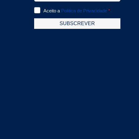
têm uma entrada para
Mo
temperatura termopar
de
K.
En
ex
op
ex
an
(4
re
Va
(b
Di
C
p
op
Et
Ca
AB