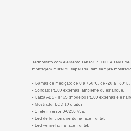
Termostato com elemento sensor PT100, e saída de re
montagem mural ou separada, tem sempre mostrado
- Gamas de medição: de 0 a +50°C, de -20 a +80°C,
- Sondas: Pt100 externas, ambiente ou estanque.
- Caixa ABS - IP 65 (modelos Pt100 externas e estan
- Mostrador LCD 10 dígitos.
- 1 relé inversor 3A/230 Vca.
- Led de funcionamento na face frontal.
- Led vermelho na face frontal.