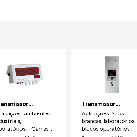
ransmissor
Transmissor
ultifunções CA310
encastrável de mui
licações: ambientes
Aplicações: Salas
dustriais,
brancas, laboratórios,
baixa pressão
boratórios...- Gamas
blocos operatórios...
CPE310S
 medição em pressão: