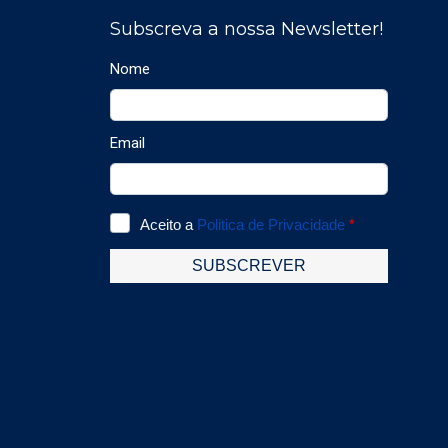
(tecnologia SPI2).-
po
Mostra em alternância
me
de 1 a 3 parâmetros.- 1
an
Entrada para sondas
S.
externa KIMO (ver
CP
opções nas sondas
gr
externas).- 3 Saídas
Ma
analógicas 0/4-20 mA
le
(4 fios) ou 0-5/10 V, 3
mu
relés inversores 6A/230
-2
Vac.- Alarme sonoro
Re
(buzzer - 80 dB).-
pr
Diagnostico das saídas.-
se
Comunicação RS 485
M
protocolo MODBUS (em
(i
opção).- Comunicação
ad
Ethernet (em opção).-
en
Caixa orientável em
re