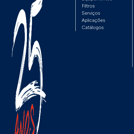
de pressão diferencial
ntos fortes que
Filtros
têm uma entrada para
lhoram assim o
Serviços
temperatura termopa
tigo CPE310-
Aplicações
K.
 Novidades da geração
Catálogos
E320:- Ecrã táctil,
áfico e colorido.-
ior precisão de
itura no módulo de
ito baixa pressão
50 a +250Pa.-
solução em baixa
essão 0,1 Pa (incluído,
m custo adicionais).-
ODBUS RS485 RTU
ncluído, sem custos
icionais). - Caixa
castrável INOX IP66 e
sistência a VPH