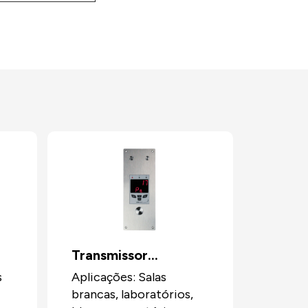
Transmissor
encastrável de muito
s
Aplicações: Salas
brancas, laboratórios,
baixa pressão