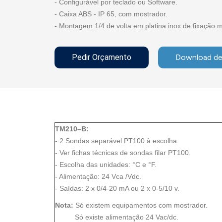
- Configurável por teclado ou Software.
- Caixa ABS - IP 65, com mostrador.
- Montagem 1/4 de volta em platina inox de fixação m
Pedir Orçamento
Download de
TM210–B:
- 2 Sondas separável PT100 à escolha.
- Ver fichas técnicas de sondas filar PT100.
- Escolha das unidades: °C e °F.
- Alimentação: 24 Vca /Vdc.
- Saídas: 2 x 0/4-20 mA ou 2 x 0-5/10 v.
Nota:
Só existem equipamentos com mostrador.
Só existe alimentação 24 Vac/dc.