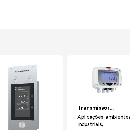
Transmissor
multifunções C310
Aplicações: ambiente
industriais,