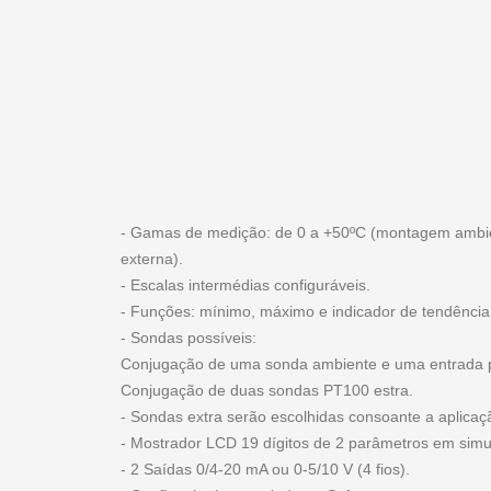
- Gamas de medição: de 0 a +50ºC (montagem ambie
externa).
- Escalas intermédias configuráveis.
- Funções: mínimo, máximo e indicador de tendência
- Sondas possíveis:
Conjugação de uma sonda ambiente e uma entrada 
Conjugação de duas sondas PT100 estra.
- Sondas extra serão escolhidas consoante a aplicaç
- Mostrador LCD 19 dígitos de 2 parâmetros em simu
- 2 Saídas 0/4-20 mA ou 0-5/10 V (4 fios).