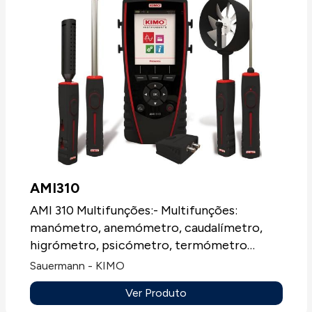
AMI310
AMI 310 Multifunções:- Multifunções:
manómetro, anemómetro, caudalímetro,
higrómetro, psicómetro, termómetro
PT100 e Termómetro termopar J,K, T e S,
Sauermann - KIMO
qualidade do ar CO e CO2, taquímetro,
Ver Produto
luxímetro, detecção de fugas de gás, teste