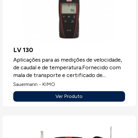
LV 130
Aplicações para as medições de velocidade,
de caudal e de temperatura.Fornecido com
mala de transporte e certificado de
calibração. Mostrador LCD de duas linhas.
Sauermann - KIMO
Ver Produto