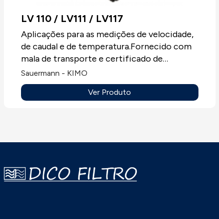
LV 110 / LV111 / LV117
Aplicações para as medições de velocidade,
de caudal e de temperatura.Fornecido com
mala de transporte e certificado de
calibração.Mostrador LCD de duas linhas.
Sauermann - KIMO
Ver Produto