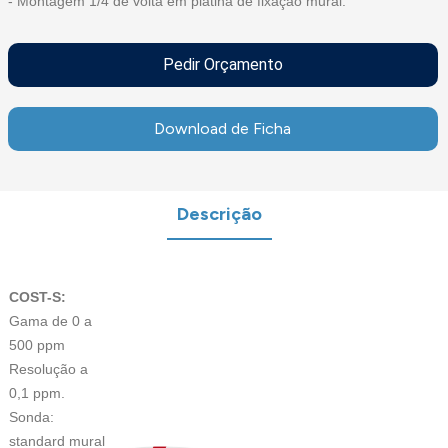
- Montagem 1/4 de volta em platina de fixação mural.
Pedir Orçamento
Download de Ficha
Descrição
COST-S:
Gama de 0 a
500 ppm
Resolução a
0,1 ppm.
Sonda:
standard mural