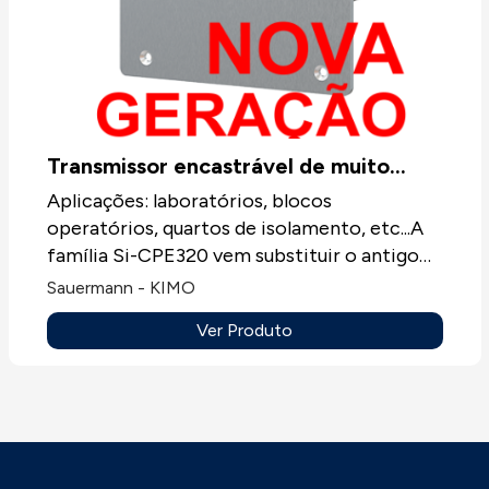
Transmissor encastrável de muito
baixa pressão CPE320
Aplicações: laboratórios, blocos
operatórios, quartos de isolamento, etc...A
família Si-CPE320 vem substituir o antigo
CPE310-S com várias melhorias e novas
Sauermann - KIMO
funções, aproveitando assim as novas
Ver Produto
tecnologias disponíveis atualmente.
Destacamos nesta geração os novos pontos
fortes que melhoram assim o antigo
CPE310-S. Novidades da geração CPE320:-
Ecrã táctil, gráfico e colorido.- Maior
precisão de leitura no módulo de muito