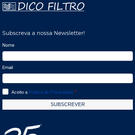
baixa pressão -250 a +250Pa.- Resolução em
baixa pressão 0,1 Pa (incluído, sem custo
adicionais).- MODBUS RS485 RTU (incluído,
sem custos adicionais). - Caixa encastrável
INOX IP66 e resistência a VPH (vapores de
peróxido de hidrogénio).- Com conexão
Bluetooth a um Smartphone ou Tablet
(opcional).- Poderá recolher os dados
medidos e registados das últimas 24 hores e
também reconfigurar o equipamento.-
Alarmes visuais coloridos alterando a cor do
fundo da janela da via (Vermelho: alarme
sobre o valor) (Amarelo: alarme técnico).- 15
Novas sondas totalmente redesenhadas,
incluindo 3 totalmente novas como a de
QAI COV's totais; a de humidade (sonda
aquecida) e a sonda especial inox para salas
brancas.