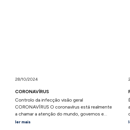
28/10/2024
CORONAVÍRUS
Controlo da infecção visão geral
CORONAVÍRUS O coronavírus está realmente
a chamar a atenção do mundo, governos e
mercados financeiros nas últimas semanas. O
ler mais
coronavírus, especificamente o COVID-19, é