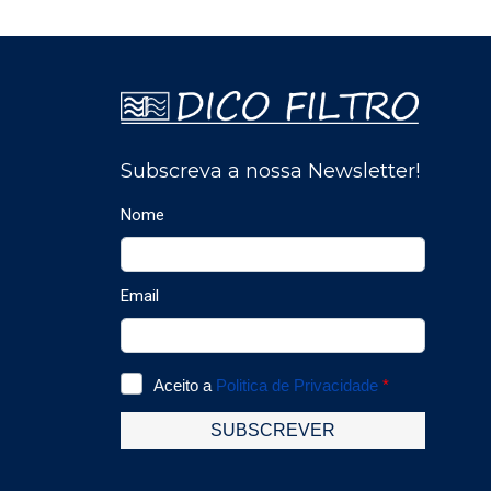
paises desse grande continente.Foram
abordadas temas como: Apresentação de
todos os distribuidores. Apresentação dos
novos produtos que serão lançados em 2025.
Politicas comerciais de futuro Casos práticos
de sucesso Convivio entre os participantes,
visita guiada a Tenerife e vulção de Teide. A
DICO FILTRO RECEBE PRÉMIO DE MELHOR
DISTRIBUIDOR CS-INSTRUMENTS É com
enorme orgulho e satisfação que informamos
os nossos clientes e amigos que a Dico Filtro,
distribuidor exclusivo para Portugal da CS-
Instruments, foi o vencedor do prémio de
melhor distribuidor 2024.Na gala dos prémios
decorreu durante a reunião de distribuidores
promovida pela CS-Instruments em Tenerife
(Espanha) e coube ao nosso administrador
Pascoal Dias a missão de receber tão