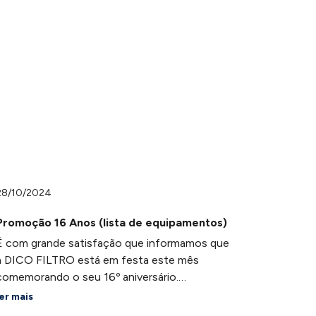
28/10/2024
Promoção 16 Anos (lista de equipamentos)
É com grande satisfação que informamos que
a DICO FILTRO está em festa este mês
comemorando o seu 16º aniversário.
Queremos partilhar este momento com todos
ler mais
aqueles que têm participado e confiado na