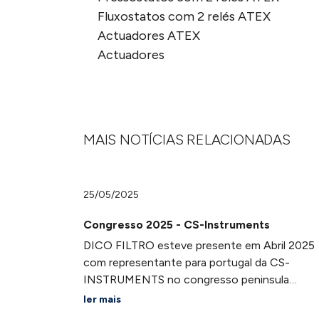
Fluxostatos com 2 relés ATEX
Actuadores ATEX
Actuadores
MAIS NOTÍCIAS RELACIONADAS
25/05/2025
Congresso 2025 - CS-Instruments
DICO FILTRO esteve presente em Abril 2025
com representante para portugal da CS-
INSTRUMENTS no congresso peninsula
ibérica e mercado sul americano onde
ler mais
estiveram representados a maior parte dos